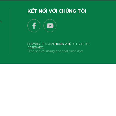
KẾT NỐI VỚI CHÚNG TÔI
n
COPYRIGHT © 2021
HƯNG PHÚ
. ALL RIGHTS
RESERVED.
Hình ảnh chỉ mang tính chất minh họa